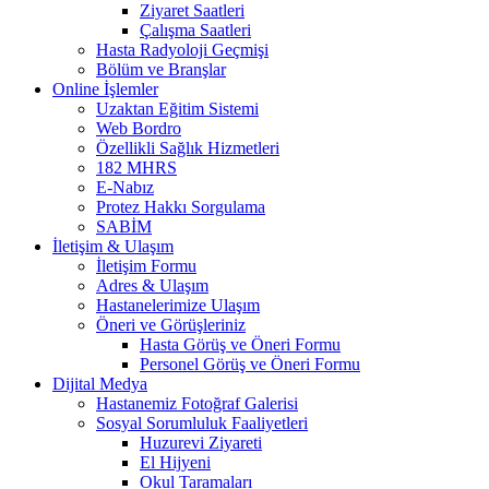
Ziyaret Saatleri
Çalışma Saatleri
Hasta Radyoloji Geçmişi
Bölüm ve Branşlar
Online İşlemler
Uzaktan Eğitim Sistemi
Web Bordro
Özellikli Sağlık Hizmetleri
182 MHRS
E-Nabız
Protez Hakkı Sorgulama
SABİM
İletişim & Ulaşım
İletişim Formu
Adres & Ulaşım
Hastanelerimize Ulaşım
Öneri ve Görüşleriniz
Hasta Görüş ve Öneri Formu
Personel Görüş ve Öneri Formu
Dijital Medya
Hastanemiz Fotoğraf Galerisi
Sosyal Sorumluluk Faaliyetleri
Huzurevi Ziyareti
El Hijyeni
Okul Taramaları