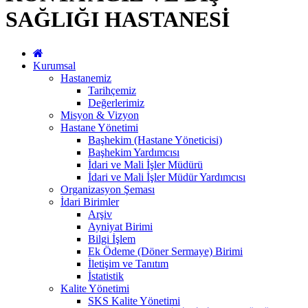
SAĞLIĞI HASTANESİ
Kurumsal
Hastanemiz
Tarihçemiz
Değerlerimiz
Misyon & Vizyon
Hastane Yönetimi
Başhekim (Hastane Yöneticisi)
Başhekim Yardımcısı
İdari ve Mali İşler Müdürü
İdari ve Mali İşler Müdür Yardımcısı
Organizasyon Şeması
İdari Birimler
Arşiv
Ayniyat Birimi
Bilgi İşlem
Ek Ödeme (Döner Sermaye) Birimi
İletişim ve Tanıtım
İstatistik
Kalite Yönetimi
SKS Kalite Yönetimi