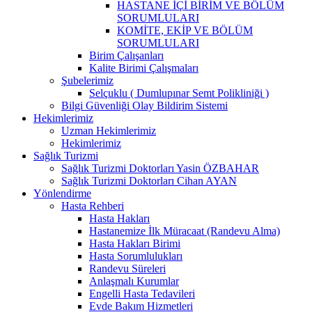
HASTANE İÇİ BİRİM VE BÖLÜM
SORUMLULARI
KOMİTE, EKİP VE BÖLÜM
SORUMLULARI
Birim Çalışanları
Kalite Birimi Çalışmaları
Şubelerimiz
Selçuklu ( Dumlupınar Semt Polikliniği )
Bilgi Güvenliği Olay Bildirim Sistemi
Hekimlerimiz
Uzman Hekimlerimiz
Hekimlerimiz
Sağlık Turizmi
Sağlık Turizmi Doktorları Yasin ÖZBAHAR
Sağlık Turizmi Doktorları Cihan AYAN
Yönlendirme
Hasta Rehberi
Hasta Hakları
Hastanemize İlk Müracaat (Randevu Alma)
Hasta Hakları Birimi
Hasta Sorumlulukları
Randevu Süreleri
Anlaşmalı Kurumlar
Engelli Hasta Tedavileri
Evde Bakım Hizmetleri