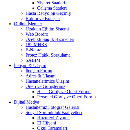
Ziyaret Saatleri
Çalışma Saatleri
Hasta Radyoloji Geçmişi
Bölüm ve Branşlar
Online İşlemler
Uzaktan Eğitim Sistemi
Web Bordro
Özellikli Sağlık Hizmetleri
182 MHRS
E-Nabız
Protez Hakkı Sorgulama
SABİM
İletişim & Ulaşım
İletişim Formu
Adres & Ulaşım
Hastanelerimize Ulaşım
Öneri ve Görüşleriniz
Hasta Görüş ve Öneri Formu
Personel Görüş ve Öneri Formu
Dijital Medya
Hastanemiz Fotoğraf Galerisi
Sosyal Sorumluluk Faaliyetleri
Huzurevi Ziyareti
El Hijyeni
Okul Taramaları