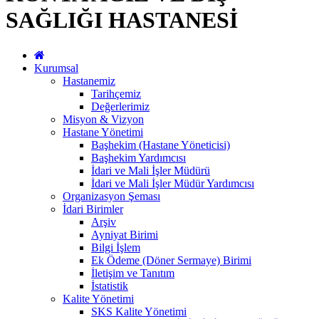
SAĞLIĞI HASTANESİ
Kurumsal
Hastanemiz
Tarihçemiz
Değerlerimiz
Misyon & Vizyon
Hastane Yönetimi
Başhekim (Hastane Yöneticisi)
Başhekim Yardımcısı
İdari ve Mali İşler Müdürü
İdari ve Mali İşler Müdür Yardımcısı
Organizasyon Şeması
İdari Birimler
Arşiv
Ayniyat Birimi
Bilgi İşlem
Ek Ödeme (Döner Sermaye) Birimi
İletişim ve Tanıtım
İstatistik
Kalite Yönetimi
SKS Kalite Yönetimi