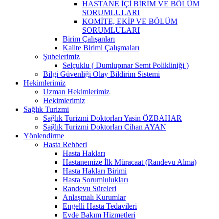
HASTANE İÇİ BİRİM VE BÖLÜM
SORUMLULARI
KOMİTE, EKİP VE BÖLÜM
SORUMLULARI
Birim Çalışanları
Kalite Birimi Çalışmaları
Şubelerimiz
Selçuklu ( Dumlupınar Semt Polikliniği )
Bilgi Güvenliği Olay Bildirim Sistemi
Hekimlerimiz
Uzman Hekimlerimiz
Hekimlerimiz
Sağlık Turizmi
Sağlık Turizmi Doktorları Yasin ÖZBAHAR
Sağlık Turizmi Doktorları Cihan AYAN
Yönlendirme
Hasta Rehberi
Hasta Hakları
Hastanemize İlk Müracaat (Randevu Alma)
Hasta Hakları Birimi
Hasta Sorumlulukları
Randevu Süreleri
Anlaşmalı Kurumlar
Engelli Hasta Tedavileri
Evde Bakım Hizmetleri