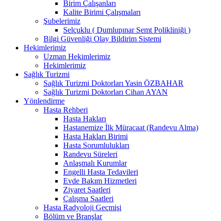
Birim Çalışanları
Kalite Birimi Çalışmaları
Şubelerimiz
Selçuklu ( Dumlupınar Semt Polikliniği )
Bilgi Güvenliği Olay Bildirim Sistemi
Hekimlerimiz
Uzman Hekimlerimiz
Hekimlerimiz
Sağlık Turizmi
Sağlık Turizmi Doktorları Yasin ÖZBAHAR
Sağlık Turizmi Doktorları Cihan AYAN
Yönlendirme
Hasta Rehberi
Hasta Hakları
Hastanemize İlk Müracaat (Randevu Alma)
Hasta Hakları Birimi
Hasta Sorumlulukları
Randevu Süreleri
Anlaşmalı Kurumlar
Engelli Hasta Tedavileri
Evde Bakım Hizmetleri
Ziyaret Saatleri
Çalışma Saatleri
Hasta Radyoloji Geçmişi
Bölüm ve Branşlar