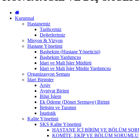
Kurumsal
Hastanemiz
Tarihçemiz
Değerlerimiz
Misyon & Vizyon
Hastane Yönetimi
Başhekim (Hastane Yöneticisi)
Başhekim Yardımcısı
İdari ve Mali İşler Müdürü
İdari ve Mali İşler Müdür Yardımcısı
Organizasyon Şeması
İdari Birimler
Arşiv
Ayniyat Birimi
Bilgi İşlem
Ek Ödeme (Döner Sermaye) Birimi
İletişim ve Tanıtım
İstatistik
Kalite Yönetimi
SKS Kalite Yönetimi
HASTANE İÇİ BİRİM VE BÖLÜM SO
KOMİTE, EKİP VE BÖLÜM SORUMLU