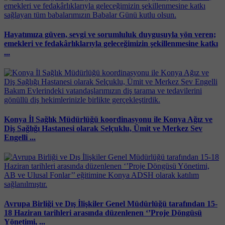
Hayatımıza güven, sevgi ve sorumluluk duygusuyla yön veren;
emekleri ve fedakârlıklarıyla geleceğimizin şekillenmesine katkı
...
Konya İl Sağlık Müdürlüğü koordinasyonu ile Konya Ağız ve
Diş Sağlığı Hastanesi olarak Selçuklu, Ümit ve Merkez Sev
Engelli ...
Avrupa Birliği ve Dış İlişkiler Genel Müdürlüğü tarafından 15-
18 Haziran tarihleri arasında düzenlenen ‘’Proje Döngüsü
Yönetimi, ...