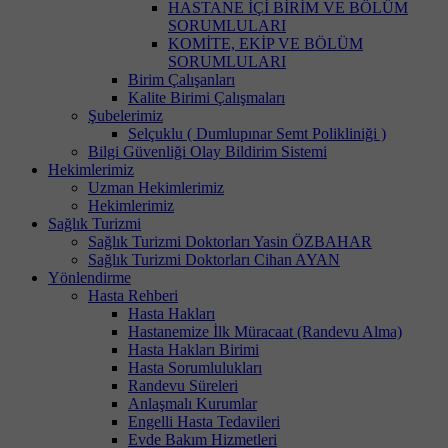
HASTANE İÇİ BİRİM VE BÖLÜM
SORUMLULARI
KOMİTE, EKİP VE BÖLÜM
SORUMLULARI
Birim Çalışanları
Kalite Birimi Çalışmaları
Şubelerimiz
Selçuklu ( Dumlupınar Semt Polikliniği )
Bilgi Güvenliği Olay Bildirim Sistemi
Hekimlerimiz
Uzman Hekimlerimiz
Hekimlerimiz
Sağlık Turizmi
Sağlık Turizmi Doktorları Yasin ÖZBAHAR
Sağlık Turizmi Doktorları Cihan AYAN
Yönlendirme
Hasta Rehberi
Hasta Hakları
Hastanemize İlk Müracaat (Randevu Alma)
Hasta Hakları Birimi
Hasta Sorumlulukları
Randevu Süreleri
Anlaşmalı Kurumlar
Engelli Hasta Tedavileri
Evde Bakım Hizmetleri