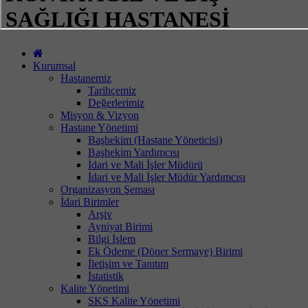
SAĞLIĞI HASTANESİ
Kurumsal
Hastanemiz
Tarihçemiz
Değerlerimiz
Misyon & Vizyon
Hastane Yönetimi
Başhekim (Hastane Yöneticisi)
Başhekim Yardımcısı
İdari ve Mali İşler Müdürü
İdari ve Mali İşler Müdür Yardımcısı
Organizasyon Şeması
İdari Birimler
Arşiv
Ayniyat Birimi
Bilgi İşlem
Ek Ödeme (Döner Sermaye) Birimi
İletişim ve Tanıtım
İstatistik
Kalite Yönetimi
SKS Kalite Yönetimi