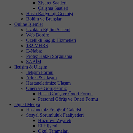
Ziyaret Saatleri
Çalışma Saatleri
Hasta Radyoloji Geçmişi
Bölüm ve Branşlar
Online İşlemler
Uzaktan Eğitim Sistemi
Web Bordro
Özellikli Sağlık Hizmetleri
182 MHRS
E-Nabız
Protez Hakkı Sorgulama
SABİM
İletişim & Ulaşım
İletişim Formu
Adres & Ulaşım
Hastanelerimize Ulaşım
Öneri ve Görüşleriniz
Hasta Görüş ve Öneri Formu
Personel Görüş ve Öneri Formu
Dijital Medya
Hastanemiz Fotoğraf Galerisi
Sosyal Sorumluluk Faaliyetleri
Huzurevi Ziyareti
El Hijyeni
Okul Taramaları