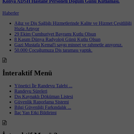
Konya ADSH Hastane Personeli Doğum Günü Kutlaması.
Haberler
Ağız ve Diş Sağlığı Hizmetlerinde Kalite ve Hizmet Çeşitliliği
Hızla Artıyor
29 Ekim Cumhuriyet Bayramı Kutlu Olsun
8 Kasım Dünya Radyoloji Günü Kutlu Olsun
Gazi Mustafa Kemal'i saygı minnet ve rahmetle anıyoruz.
50.000 Çocuğumuza Diş taraması yaptık.
İnteraktif Menü
Yönetici İle Randevu Talebi ...
Randevu Süreleri
Dış Kaynaklı Döküman Listesi
Güvenlik Raporlama Sistemi
Bilgi Güvenliği Farkındalık ...
İlaç Yan Etki Bildirimi