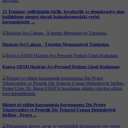
15 Temmuz; milletimizin birlik, beraberlik ve demokrasiye olan
bağlılığının simgesi olarak hafızalarımızdaki yerini
korumaktadır. ...
Haziran Ayı Çalışan - Yönetim Memnuniyeti Toplantısı.
Konya ADSH Haziran Ayı Personel Doğum Günü Kutlaması
Hizmet içi eğitim kapsamında kurumumuz Diş Protez
Teknisyenleri ve Protetik Diş Tedavisi Uzman Hekimleriyle
birlikte , Protez ...