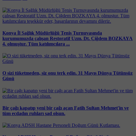
Konya İl Sağlık Müdürlüğü Tenis Turnuvasında
kurumumuzda çalışan Restoratif Uzm. Dt. Çiğdem BOZKAYA
4. olmuştur. Tüm katılımcılara ...
O sizi tüketmeden, siz onu terk edin. 31 Mayıs Dünya Tütünsüz
Günü
Bir çağı kapatıp yeni bir çağı açan Fatih Sultan Mehmet'in ve
tüm ecdadın ruhları şad olsun.