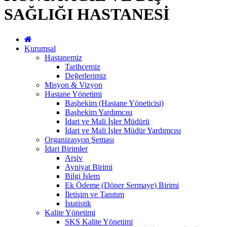
SAĞLIĞI HASTANESİ
Kurumsal
Hastanemiz
Tarihçemiz
Değerlerimiz
Misyon & Vizyon
Hastane Yönetimi
Başhekim (Hastane Yöneticisi)
Başhekim Yardımcısı
İdari ve Mali İşler Müdürü
İdari ve Mali İşler Müdür Yardımcısı
Organizasyon Şeması
İdari Birimler
Arşiv
Ayniyat Birimi
Bilgi İşlem
Ek Ödeme (Döner Sermaye) Birimi
İletişim ve Tanıtım
İstatistik
Kalite Yönetimi
SKS Kalite Yönetimi