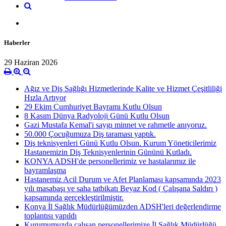
Haberler
29 Haziran 2026
Ağız ve Diş Sağlığı Hizmetlerinde Kalite ve Hizmet Çeşitliliği
Hızla Artıyor
29 Ekim Cumhuriyet Bayramı Kutlu Olsun
8 Kasım Dünya Radyoloji Günü Kutlu Olsun
Gazi Mustafa Kemal'i saygı minnet ve rahmetle anıyoruz.
50.000 Çocuğumuza Diş taraması yaptık.
Diş teknisyenleri Günü Kutlu Olsun. Kurum Yöneticilerimiz
Hastanemizin Diş Teknisyenlerinin Gününü Kutladı.
KONYA ADSH'de personellerimiz ve hastalarımız ile
bayramlaşma
Hastanemiz Acil Durum ve Afet Planlaması kapsamında 2023
yılı masabaşı ve saha tatbikatı Beyaz Kod ( Çalışana Saldırı )
kapsamında gerçekleştirilmiştir.
Konya İl Sağlık Müdürlüğümüzden ADSH'leri değerlendirme
toplantısı yapıldı
Kurumumuzda çalışan personellerimize İl Sağlık Müdürlüğü