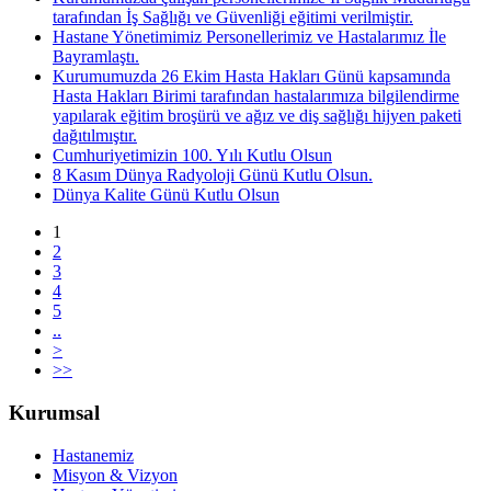
tarafından İş Sağlığı ve Güvenliği eğitimi verilmiştir.
Hastane Yönetimimiz Personellerimiz ve Hastalarımız İle
Bayramlaştı.
Kurumumuzda 26 Ekim Hasta Hakları Günü kapsamında
Hasta Hakları Birimi tarafından hastalarımıza bilgilendirme
yapılarak eğitim broşürü ve ağız ve diş sağlığı hijyen paketi
dağıtılmıştır.
Cumhuriyetimizin 100. Yılı Kutlu Olsun
8 Kasım Dünya Radyoloji Günü Kutlu Olsun.
Dünya Kalite Günü Kutlu Olsun
1
2
3
4
5
..
>
>>
Kurumsal
Hastanemiz
Misyon & Vizyon