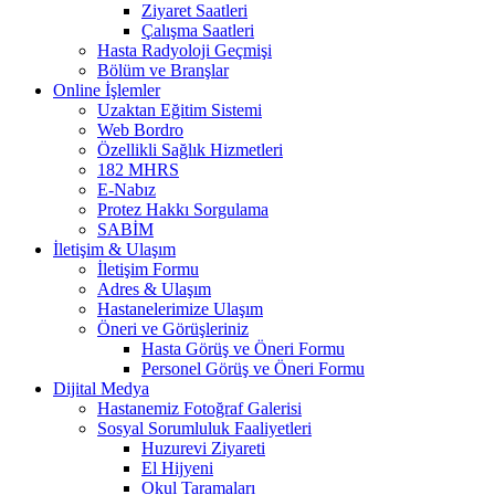
Ziyaret Saatleri
Çalışma Saatleri
Hasta Radyoloji Geçmişi
Bölüm ve Branşlar
Online İşlemler
Uzaktan Eğitim Sistemi
Web Bordro
Özellikli Sağlık Hizmetleri
182 MHRS
E-Nabız
Protez Hakkı Sorgulama
SABİM
İletişim & Ulaşım
İletişim Formu
Adres & Ulaşım
Hastanelerimize Ulaşım
Öneri ve Görüşleriniz
Hasta Görüş ve Öneri Formu
Personel Görüş ve Öneri Formu
Dijital Medya
Hastanemiz Fotoğraf Galerisi
Sosyal Sorumluluk Faaliyetleri
Huzurevi Ziyareti
El Hijyeni
Okul Taramaları