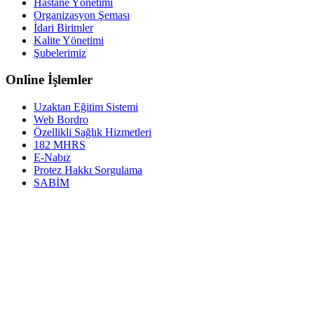
Hastane Yönetimi
Organizasyon Şeması
İdari Birimler
Kalite Yönetimi
Şubelerimiz
Online İşlemler
Uzaktan Eğitim Sistemi
Web Bordro
Özellikli Sağlık Hizmetleri
182 MHRS
E-Nabız
Protez Hakkı Sorgulama
SABİM