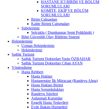
HASTANE İÇİ BİRİM VE BÖLÜM
SORUMLULARI
KOMİTE, EKİP VE BÖLÜM
SORUMLULARI
Birim Çalışanları
Kalite Birimi Çalışmaları
Şubelerimiz
Selçuklu ( Dumlupınar Semt Polikliniği )
Bilgi Güvenliği Olay Bildirim Sistemi
Hekimlerimiz
Uzman Hekimlerimiz
Hekimlerimiz
Sağlık Turizmi
Sağlık Turizmi Doktorları Yasin ÖZBAHAR
Sağlık Turizmi Doktorları Cihan AYAN
Yönlendirme
Hasta Rehberi
Hasta Hakları
Hastanemize İlk Müracaat (Randevu Alma)
Hasta Hakları Birimi
Hasta Sorumlulukları
Randevu Süreleri
Anlaşmalı Kurumlar
Engelli Hasta Tedavileri
Evde Bakım Hizmetleri