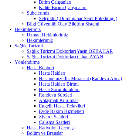
Birim Çalışanları
Kalite Birimi Çalışmaları
Şubelerimiz
Selçuklu ( Dumlupınar Semt Polikliniği )
Bilgi Güvenliği Olay Bildirim Sistemi
Hekimlerimiz
Uzman Hekimlerimiz
Hekimlerimiz
Sağlık Turizmi
Sağlık Turizmi Doktorları Yasin ÖZBAHAR
Sağlık Turizmi Doktorları Cihan AYAN
Yönlendirme
Hasta Rehberi
Hasta Hakları
Hastanemize İlk Müracaat (Randevu Alma)
Hasta Hakları Birimi
Hasta Sorumlulukları
Randevu Süreleri
Anlaşmalı Kurumlar
Engelli Hasta Tedavileri
Evde Bakım Hizmetleri
Ziyaret Saatleri
Çalışma Saatleri
Hasta Radyoloji Geçmişi
Bölüm ve Branşlar