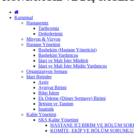
Kurumsal
Hastanemiz
Tarihçemiz
Değerlerimiz
Misyon & Vizyon
Hastane Yönetimi
Başhekim (Hastane Yöneticisi)
Başhekim Yardımcısı
İdari ve Mali İşler Müdürü
İdari ve Mali İşler Müdür Yardımcısı
Organizasyon Şeması
İdari Birimler
Arşiv
Ayniyat Birimi
Bilgi İşlem
Ek Ödeme (Döner Sermaye) Birimi
İletişim ve Tanıtım
İstatistik
Kalite Yönetimi
SKS Kalite Yönetimi
HASTANE İÇİ BİRİM VE BÖLÜM SO
KOMİTE, EKİP VE BÖLÜM SORUMLU