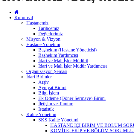
Kurumsal
Hastanemiz
Tarihçemiz
Değerlerimiz
Misyon & Vizyon
Hastane Yönetimi
Başhekim (Hastane Yöneticisi)
Başhekim Yardımcısı
İdari ve Mali İşler Müdürü
İdari ve Mali İşler Müdür Yardımcısı
Organizasyon Şeması
İdari Birimler
Arşiv
Ayniyat Birimi
Bilgi İşlem
Ek Ödeme (Döner Sermaye) Birimi
İletişim ve Tanıtım
İstatistik
Kalite Yönetimi
SKS Kalite Yönetimi
HASTANE İÇİ BİRİM VE BÖLÜM SO
KOMİTE, EKİP VE BÖLÜM SORUMLU