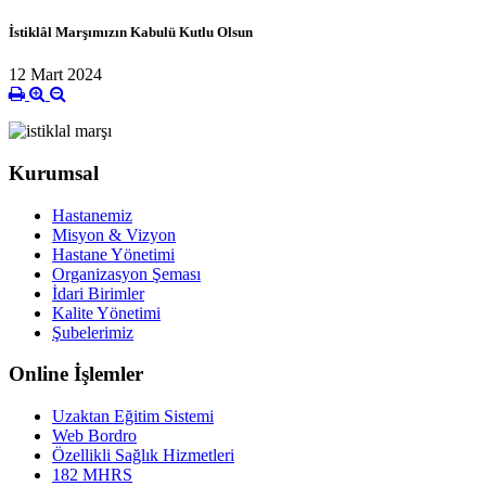
İstiklâl Marşımızın Kabulü Kutlu Olsun
12 Mart 2024
Kurumsal
Hastanemiz
Misyon & Vizyon
Hastane Yönetimi
Organizasyon Şeması
İdari Birimler
Kalite Yönetimi
Şubelerimiz
Online İşlemler
Uzaktan Eğitim Sistemi
Web Bordro
Özellikli Sağlık Hizmetleri
182 MHRS