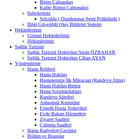
Birim Çalışanları
Kalite Birimi Çalışmaları
Şubelerimiz
Selçuklu ( Dumlupınar Semt Polikliniği )
Bilgi Güvenliği Olay Bildirim Sistemi
Hekimlerimiz
Uzman Hekimlerimiz
Hekimlerimiz
Sağlık Turizmi
Sağlık Turizmi Doktorları Yasin ÖZBAHAR
Sağlık Turizmi Doktorları Cihan AYAN
Yönlendirme
Hasta Rehberi
Hasta Hakları
Hastanemize İlk Müracaat (Randevu Alma)
Hasta Hakları Birimi
Hasta Sorumlulukları
Randevu Süreleri
Anlaşmalı Kurumlar
Engelli Hasta Tedavileri
Evde Bakım Hizmetleri
Ziyaret Saatleri
Çalışma Saatleri
Hasta Radyoloji Geçmişi
Bölüm ve Branşlar