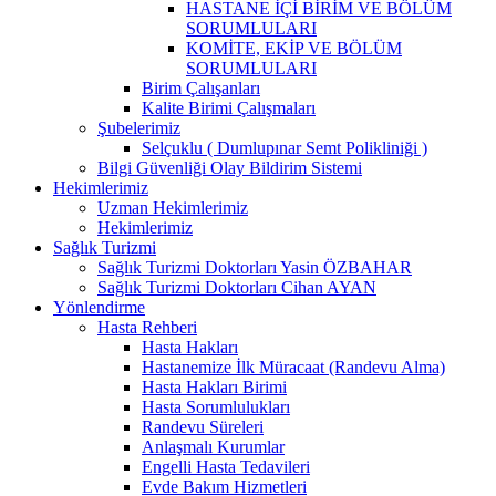
HASTANE İÇİ BİRİM VE BÖLÜM
SORUMLULARI
KOMİTE, EKİP VE BÖLÜM
SORUMLULARI
Birim Çalışanları
Kalite Birimi Çalışmaları
Şubelerimiz
Selçuklu ( Dumlupınar Semt Polikliniği )
Bilgi Güvenliği Olay Bildirim Sistemi
Hekimlerimiz
Uzman Hekimlerimiz
Hekimlerimiz
Sağlık Turizmi
Sağlık Turizmi Doktorları Yasin ÖZBAHAR
Sağlık Turizmi Doktorları Cihan AYAN
Yönlendirme
Hasta Rehberi
Hasta Hakları
Hastanemize İlk Müracaat (Randevu Alma)
Hasta Hakları Birimi
Hasta Sorumlulukları
Randevu Süreleri
Anlaşmalı Kurumlar
Engelli Hasta Tedavileri
Evde Bakım Hizmetleri