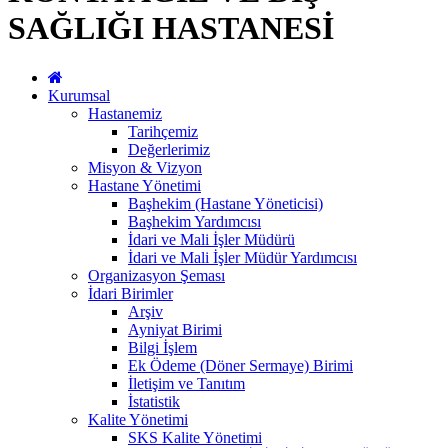
SAĞLIĞI HASTANESİ
Kurumsal
Hastanemiz
Tarihçemiz
Değerlerimiz
Misyon & Vizyon
Hastane Yönetimi
Başhekim (Hastane Yöneticisi)
Başhekim Yardımcısı
İdari ve Mali İşler Müdürü
İdari ve Mali İşler Müdür Yardımcısı
Organizasyon Şeması
İdari Birimler
Arşiv
Ayniyat Birimi
Bilgi İşlem
Ek Ödeme (Döner Sermaye) Birimi
İletişim ve Tanıtım
İstatistik
Kalite Yönetimi
SKS Kalite Yönetimi