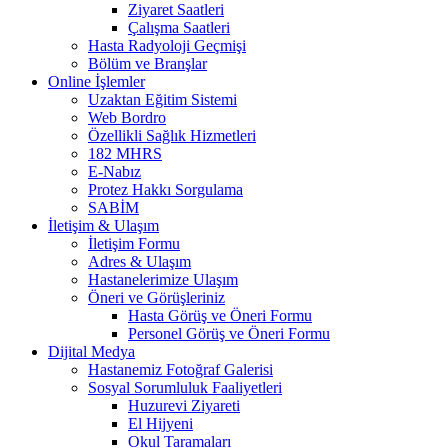
Ziyaret Saatleri
Çalışma Saatleri
Hasta Radyoloji Geçmişi
Bölüm ve Branşlar
Online İşlemler
Uzaktan Eğitim Sistemi
Web Bordro
Özellikli Sağlık Hizmetleri
182 MHRS
E-Nabız
Protez Hakkı Sorgulama
SABİM
İletişim & Ulaşım
İletişim Formu
Adres & Ulaşım
Hastanelerimize Ulaşım
Öneri ve Görüşleriniz
Hasta Görüş ve Öneri Formu
Personel Görüş ve Öneri Formu
Dijital Medya
Hastanemiz Fotoğraf Galerisi
Sosyal Sorumluluk Faaliyetleri
Huzurevi Ziyareti
El Hijyeni
Okul Taramaları