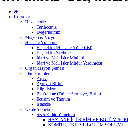
Kurumsal
Hastanemiz
Tarihçemiz
Değerlerimiz
Misyon & Vizyon
Hastane Yönetimi
Başhekim (Hastane Yöneticisi)
Başhekim Yardımcısı
İdari ve Mali İşler Müdürü
İdari ve Mali İşler Müdür Yardımcısı
Organizasyon Şeması
İdari Birimler
Arşiv
Ayniyat Birimi
Bilgi İşlem
Ek Ödeme (Döner Sermaye) Birimi
İletişim ve Tanıtım
İstatistik
Kalite Yönetimi
SKS Kalite Yönetimi
HASTANE İÇİ BİRİM VE BÖLÜM SO
KOMİTE, EKİP VE BÖLÜM SORUMLU