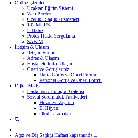
Online İşlemler
Uzaktan Eğitim Sistemi
Web Bordro
Özellikli Sağlık Hizmetleri
182 MHRS
E-Nabız
Protez Hakkı Sorgulama
SABİM
İletişim & Ulaşım
İletişim Formu
Adres & Ulaşım
Hastanelerimize Ulaşım
Öneri ve Görüşleriniz
Hasta Görüş ve Öneri Formu
Personel Görüş ve Öneri Formu
Dijital Medya
Hastanemiz Fotoğraf Galerisi
Sosyal Sorumluluk Faaliyetleri
Huzurevi Ziyareti
El Hijyeni
Okul Taramaları
Ağız ve Diş Sağlığı Haftası kapsamında ...