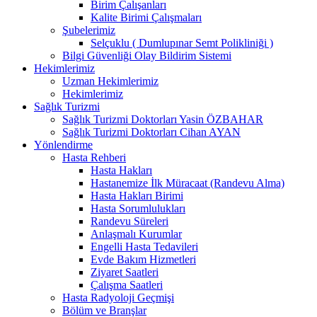
Birim Çalışanları
Kalite Birimi Çalışmaları
Şubelerimiz
Selçuklu ( Dumlupınar Semt Polikliniği )
Bilgi Güvenliği Olay Bildirim Sistemi
Hekimlerimiz
Uzman Hekimlerimiz
Hekimlerimiz
Sağlık Turizmi
Sağlık Turizmi Doktorları Yasin ÖZBAHAR
Sağlık Turizmi Doktorları Cihan AYAN
Yönlendirme
Hasta Rehberi
Hasta Hakları
Hastanemize İlk Müracaat (Randevu Alma)
Hasta Hakları Birimi
Hasta Sorumlulukları
Randevu Süreleri
Anlaşmalı Kurumlar
Engelli Hasta Tedavileri
Evde Bakım Hizmetleri
Ziyaret Saatleri
Çalışma Saatleri
Hasta Radyoloji Geçmişi
Bölüm ve Branşlar