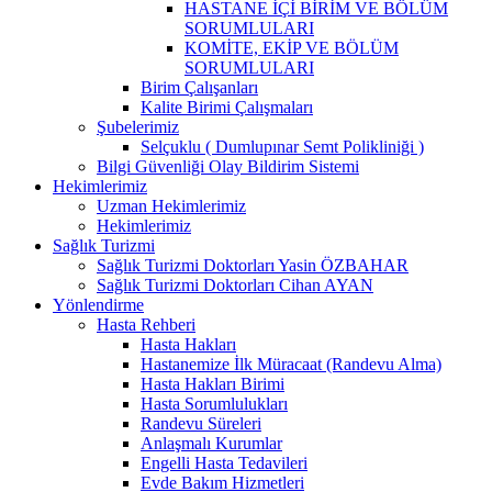
HASTANE İÇİ BİRİM VE BÖLÜM
SORUMLULARI
KOMİTE, EKİP VE BÖLÜM
SORUMLULARI
Birim Çalışanları
Kalite Birimi Çalışmaları
Şubelerimiz
Selçuklu ( Dumlupınar Semt Polikliniği )
Bilgi Güvenliği Olay Bildirim Sistemi
Hekimlerimiz
Uzman Hekimlerimiz
Hekimlerimiz
Sağlık Turizmi
Sağlık Turizmi Doktorları Yasin ÖZBAHAR
Sağlık Turizmi Doktorları Cihan AYAN
Yönlendirme
Hasta Rehberi
Hasta Hakları
Hastanemize İlk Müracaat (Randevu Alma)
Hasta Hakları Birimi
Hasta Sorumlulukları
Randevu Süreleri
Anlaşmalı Kurumlar
Engelli Hasta Tedavileri
Evde Bakım Hizmetleri