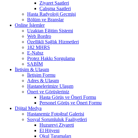
Ziyaret Saatleri
Çalışma Saatleri
Hasta Radyoloji Geçmişi
Bölüm ve Branşlar
Online İşlemler
Uzaktan Eğitim Sistemi
Web Bordro
Özellikli Sağlık Hizmetleri
182 MHRS
E-Nabız
Protez Hakkı Sorgulama
SABİM
İletişim & Ulaşım
İletişim Formu
Adres & Ulaşım
Hastanelerimize Ulaşım
Öneri ve Görüşleriniz
Hasta Görüş ve Öneri Formu
Personel Görüş ve Öneri Formu
Dijital Medya
Hastanemiz Fotoğraf Galerisi
Sosyal Sorumluluk Faaliyetleri
Huzurevi Ziyareti
El Hijyeni
Okul Taramaları