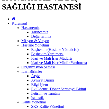
SAĞLIĞI HASTANESİ
Kurumsal
Hastanemiz
Tarihçemiz
Değerlerimiz
Misyon & Vizyon
Hastane Yönetimi
Başhekim (Hastane Yöneticisi)
Başhekim Yardımcısı
İdari ve Mali İşler Müdürü
İdari ve Mali İşler Müdür Yardımcısı
Organizasyon Şeması
İdari Birimler
Arşiv
Ayniyat Birimi
Bilgi İşlem
Ek Ödeme (Döner Sermaye) Birimi
İletişim ve Tanıtım
İstatistik
Kalite Yönetimi
SKS Kalite Yönetimi