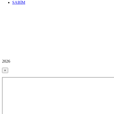
SABİM
2026
×