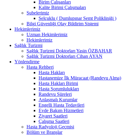
Birim Çalışanları
Kalite Birimi Çalışmaları
Şubelerimiz
Selçuklu ( Dumlupınar Semt Polikliniği )
Bilgi Güvenliği Olay Bildirim Sistemi
Hekimlerimiz
Uzman Hekimlerimiz
Hekimlerimiz
Sağlık Turizmi
Sağlık Turizmi Doktorları Yasin ÖZBAHAR
Sağlık Turizmi Doktorları Cihan AYAN
Yönlendirme
Hasta Rehberi
Hasta Hakları
Hastanemize İlk Müracaat (Randevu Alma)
Hasta Hakları Birimi
Hasta Sorumlulukları
Randevu Süreleri
Anlaşmalı Kurumlar
Engelli Hasta Tedavileri
Evde Bakım Hizmetleri
Ziyaret Saatleri
Çalışma Saatleri
Hasta Radyoloji Geçmişi
Bölüm ve Branşlar